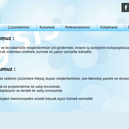
Çözümlerimiz
Kurumsal
Referanslarımız
Kütüphane
umuz :
mi ve tecrübemizle müşterilerimize yol göstermek, onların iş süreçlerini kolaylaştıraca
cak sistemleri üretmek, kurmak ve çalısır vaziyette tutmaktır.
umuz :
miz sektörel çözümlere ihtiyaç duyan müşterilerimize, son teknoloji yazılım ve donanı
k ve projelendirme ile satış öncesinde,
daptasyon ve destek ile satış sonrasında
şteri memnuniyetini sürekli kılacak eşsiz hizmeti vermektir.