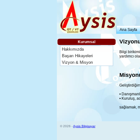
Ana Sayfa
Vizyon
Kurumsal
Hakkımızda
Bilgi biriki
Başarı Hikayeleri
yardımcı ola
Vizyon & Misyon
Misyon
Geliştirdiği
• Danışmanlı
• Kuruluş, a
sağlamak, mü
© 2026 -
Aysis Bilgisayar